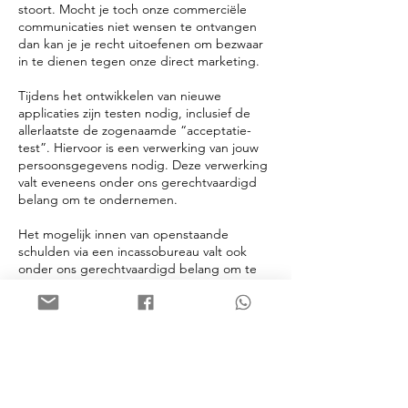
stoort. Mocht je toch onze commerciële
communicaties niet wensen te ontvangen
dan kan je je recht uitoefenen om bezwaar
in te dienen tegen onze direct marketing.
Tijdens het ontwikkelen van nieuwe
applicaties zijn testen nodig, inclusief de
allerlaatste de zogenaamde “acceptatie-
test”. Hiervoor is een verwerking van jouw
persoonsgegevens nodig. Deze verwerking
valt eveneens onder ons gerechtvaardigd
belang om te ondernemen.
Het mogelijk innen van openstaande
schulden via een incassobureau valt ook
onder ons gerechtvaardigd belang om te
ondernemen.
3.4 Afspanlint & Tape bedrukt VERKOOPT
JOUW PERSOONSGEGEVENS NIET
Wij verkopen, huren of geven uw
persoonsgegevens niet door aan derden
voor hun eigen gebruik.