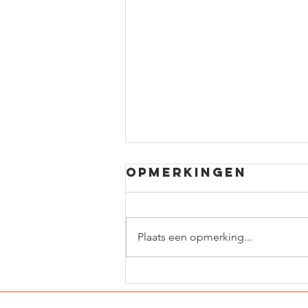
Opmerkingen
Plaats een opmerking...
Tape Hero:
Afspanlint met